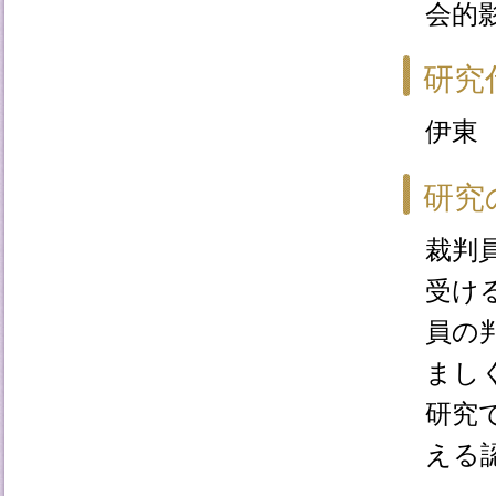
会的
研究
伊東
研究
裁判
受け
員の
まし
研究
える