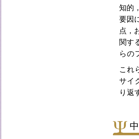
知的
要因
点，
関す
らの
これ
サイ
り返
中