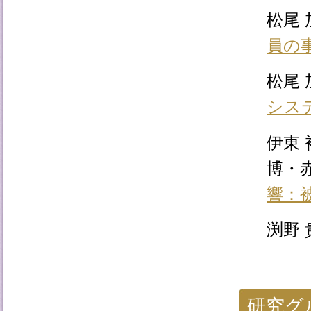
松尾
員の
松尾
シス
伊東 
博・
響：
渕野
研究グ