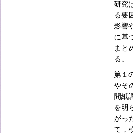
研究
る要
影響
に基
まと
る。
第１
やそ
問紙
を明
がっ
て，