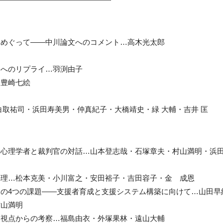
をめぐって——中川論文へのコメント…高木光太郎
文へのリプライ…羽渕由子
…豊崎七絵
白取祐司・浜田寿美男・仲真紀子・大橋靖史・緑 大輔・吉井 匡
る心理学者と裁判官の対話…山本登志哉・石塚章夫・村山満明・浜
心理…松本克美・小川富之・安田裕子・吉田容子・金 成恩
の4つの課題——支援者育成と支援システム構築に向けて…山田早
村山満明
的視点からの考察…福島由衣・外塚果林・遠山大輔