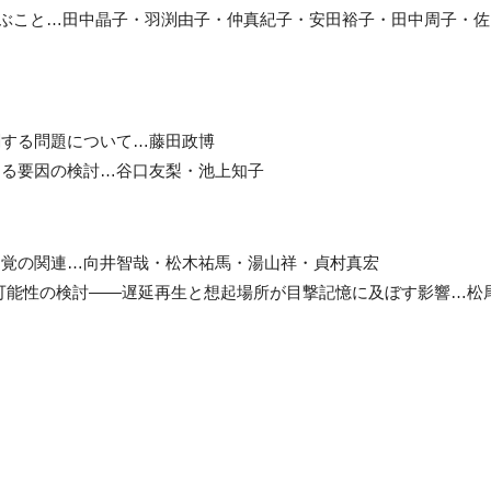
hildren』から学ぶこと…田中晶子・羽渕由子・仲真紀子・安田裕子・田中周子・
関する問題について…藤田政博
する要因の検討…谷口友梨・池上知子
知覚の関連…向井智哉・松木祐馬・湯山祥・貞村真宏
用可能性の検討——遅延再生と想起場所が目撃記憶に及ぼす影響…松