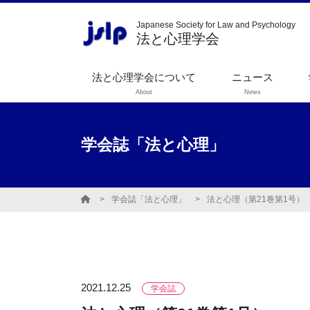
Japanese Society for Law and Psychology
法と心理学会
法と心理学会について
ニュース
About
News
理事長挨拶
規約
学会誌「法と心理」
設立趣意書
役員
学会誌「法と心理」
法と心理（第21巻第1号）
理事会声明
2021.12.25
学会誌