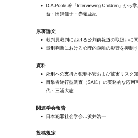
D.A.Poole 著『Interviewing C
吾・田鍋佳子・赤嶺亜紀
原著論文
裁判員裁判における公判前報道の取扱いに
量刑判断における心理的距離の影響を抑制
資料
死刑への支持と犯罪不安および被害リスク
目撃者遂行型調査（SAI©）の実務的な応
代・三浦大志
関連学会報告
日本犯罪社会学会…浜井浩一
投稿規定