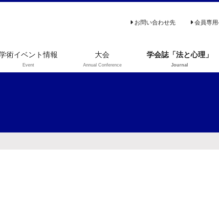
お問い合わせ先
会員専用
学術イベント情報
大会
学会誌「法と心理」
Event
Annual Conference
Journal
法と心理学会
投稿規程と投稿先
第27回大会1
編集規程
号通信
大会シンポジウム・ワ
法と心理学会
ークショップ報告のご
大会発表賞
投稿
早期公開論文