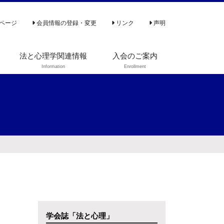
ページ
会員情報の登録・変更
リンク
声明
法と心理学関連情報
入会のご案内
Information
Enrollment
学会行事
会費減額申請手
続き
出版情報
被災による会費
法と心理学会 若手研
免除手続き
究者奨励賞
2026年度 法と心理
学会 若手研究者奨励
賞 実施要領
学会誌「法と心理」