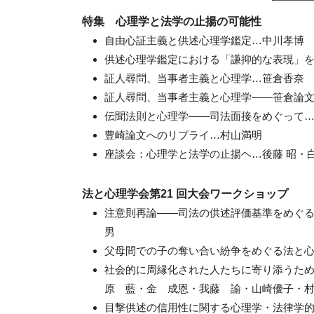
特集 心理学と法学の止揚の可能性
自由心証主義と供述心理学鑑定…中川孝博
供述心理学鑑定における「謙抑的な表現」
証人尋問、当事者主義と心理学…笹倉香奈
証人尋問、当事者主義と心理学——笹倉論
伝聞法則と心理学——司法面接をめぐって
豊崎論文へのリプライ…村山満明
座談会：心理学と法学の止揚ヘ…後藤 昭・
法と心理学会第21 回大会ワークショップ
注意則再論——司法の供述評価基準をめぐ
男
父母間での子の奪い合い紛争をめぐる法と
社会的に周縁化された人たちに寄り添うため
原 藍・金 成恩・我藤 諭・山崎優子・
目撃供述の信用性に関する心理学・法律学